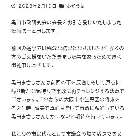
投稿日
カテゴリー
2023年2月10日
お知らせ
黒田市政研究会の会長をお引き受けいたしました
松浦浩一と申します。
前回の選挙では残念な結果となりましたが、多くの
方のご支援をいただきました事をあらためて厚く
御礼申し上げます。
黒田まさしさんは前回の事を反省しそして原点に
帰り新たな気持ちで市政に再チャレンジする決意で
ございます。これからの大阪市や生野区の将来を
考えた時、誠実で真面目そして市政に精通している
黒田まさしさんしかいないと期待を持っています。
私たちの市民代表として市議会の場で活躍できる