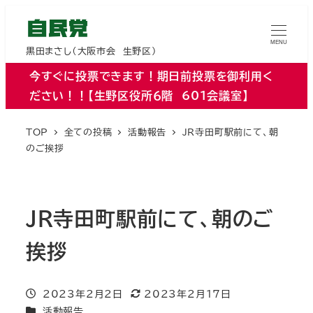
MENU
黒田まさし（大阪市会 生野区）
今すぐに投票できます！期日前投票を御利用く
ださい！！【生野区役所６階 601会議室】
TOP
全ての投稿
活動報告
JR寺田町駅前にて、朝
のご挨拶
JR寺田町駅前にて、朝のご
挨拶
投稿日
2023年2月2日
2023年2月17日
更新日
カテゴリー
活動報告