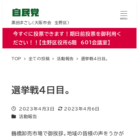
MENU
黒田まさし（大阪市会 生野区）
今すぐに投票できます！期日前投票を御利用く
ださい！！【生野区役所６階 601会議室】
TOP
全ての投稿
活動報告
選挙戦４日目。
選挙戦４日目。
投稿日
2023年4月3日
2023年4月6日
更新日
カテゴリー
活動報告
鶴橋卸売市場で御挨拶。地域の皆様の声をうかが