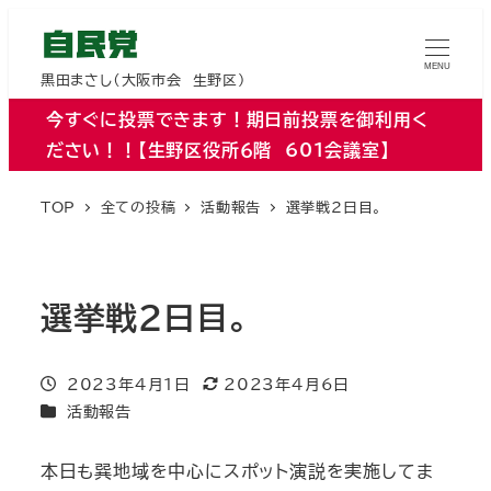
MENU
黒田まさし（大阪市会 生野区）
今すぐに投票できます！期日前投票を御利用く
ださい！！【生野区役所６階 601会議室】
TOP
全ての投稿
活動報告
選挙戦２日目。
選挙戦２日目。
投稿日
2023年4月1日
2023年4月6日
更新日
カテゴリー
活動報告
本日も巽地域を中心にスポット演説を実施してま