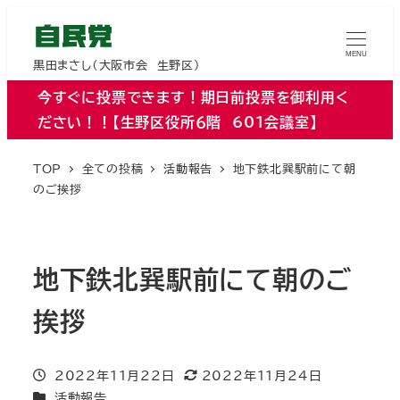
MENU
黒田まさし（大阪市会 生野区）
今すぐに投票できます！期日前投票を御利用く
ださい！！【生野区役所６階 601会議室】
TOP
全ての投稿
活動報告
地下鉄北巽駅前にて朝
のご挨拶
地下鉄北巽駅前にて朝のご
挨拶
投稿日
2022年11月22日
2022年11月24日
更新日
カテゴリー
活動報告